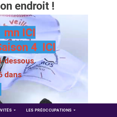
n endroit !
 mn ICI
Saison 4 ICI
ci-dessous
6 dans
4
VITÉS
LES PRÉOCCUPATIONS