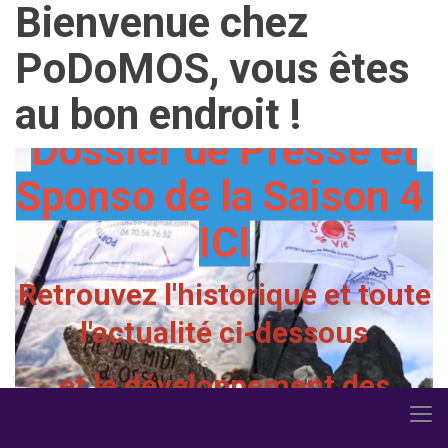
Bienvenue chez
Présentation de
PoDoMOS, vous êtes
PoDoMOS en 1 mn ICI
au bon endroit !
Dossier de Presse et
Sponso de la Saison 4
ICI
Retrouvez l'historique et toute
l'actualité ci-dessous
et le développement des
surprises 2026 dans