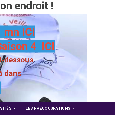
n endroit !
 mn ICI
Saison 4 ICI
ci-dessous
6 dans
4
VITÉS
LES PRÉOCCUPATIONS