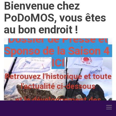
Bienvenue chez
Présentation de
PoDoMOS, vous êtes
PoDoMOS en 1 mn ICI
au bon endroit !
Dossier de Presse et
Sponso de la Saison 4
ICI
Retrouvez l'historique et toute
l'actualité ci-dessous
et le développement des
surprises 2026 dans