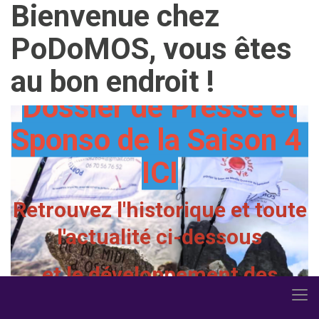
Bienvenue chez
Présentation de
PoDoMOS, vous êtes
PoDoMOS en 1 mn ICI
au bon endroit !
Dossier de Presse et
Sponso de la Saison 4
ICI
Retrouvez l'historique et toute
l'actualité ci-dessous
et le développement des
surprises 2026 dans