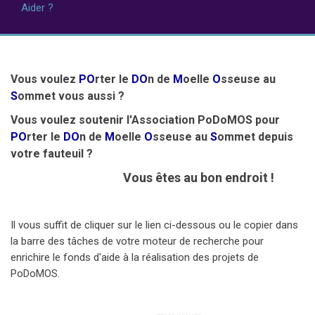
Aider ?
ACTIVITÉS / SAISON
04
Vous voulez
PO
rter le
DO
n de
M
oelle
O
sseuse au
S
ommet vous aussi ?
Vous voulez soutenir l'Association PoDoMOS pour
PO
rter le
DO
n de
M
oelle
O
sseuse au
S
ommet depuis
votre fauteuil ?
Vous êtes au bon endroit !
Il vous suffit de cliquer sur le lien ci-dessous ou le copier dans
la barre des tâches de votre moteur de recherche pour
enrichire le fonds d'aide à la réalisation des projets de
PoDoMOS.