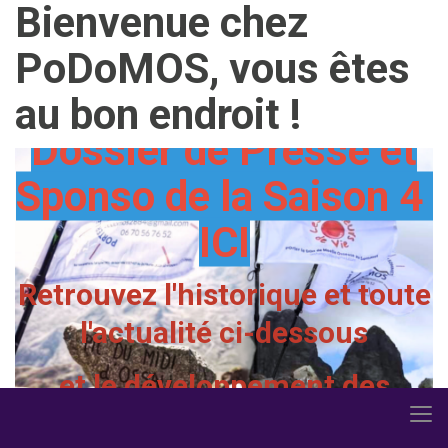
Bienvenue chez
Présentation de
PoDoMOS, vous êtes
PoDoMOS en 1 mn ICI
au bon endroit !
Dossier de Presse et
Sponso de la Saison 4
ICI
Retrouvez l'historique et toute
l'actualité ci-dessous
et le développement des
surprises 2026 dans